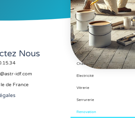
ctez Nous
Plomberie
0.15.34
Chauffage Et Climatisation
@astr-idf.com
Electricité
Ile de France
Vitrerie
égales
Serrurerie
Renovation