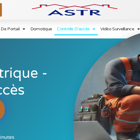
De Portail
Domotique
Contrôle D’accès
Vidéo Surveillance
rique -
ccès
inutes