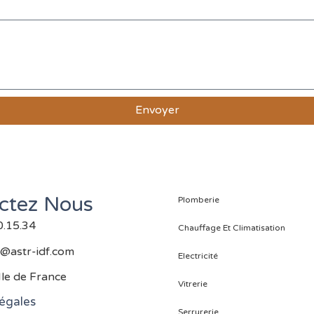
Envoyer
ctez Nous
Plomberie
0.15.34
Chauffage Et Climatisation
@astr-idf.com
Electricité
Ile de France
Vitrerie
égales
Serrurerie